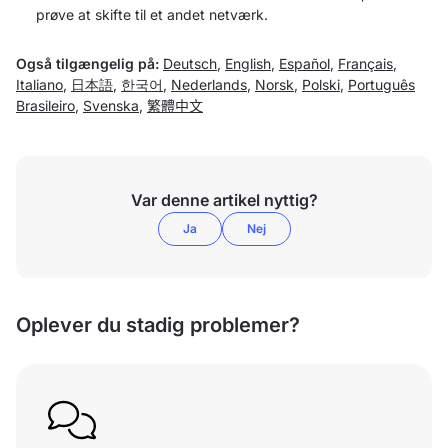
prøve at skifte til et andet netværk.
Også tilgængelig på:
Deutsch
,
English
,
Español
,
Français
,
Italiano
,
日本語
,
한국어
,
Nederlands
,
Norsk
,
Polski
,
Português
Brasileiro
,
Svenska
,
繁體中文
Var denne artikel nyttig?
Ja
Nej
Oplever du stadig problemer?