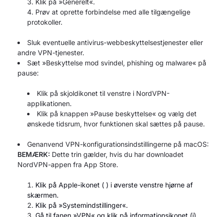
Klik på »Generelt«.
Prøv at oprette forbindelse med alle tilgængelige
protokoller.
Sluk eventuelle antivirus-webbeskyttelsestjenester eller
andre VPN-tjenester.
Sæt »Beskyttelse mod svindel, phishing og malware« på
pause:
Klik på skjoldikonet til venstre i NordVPN-
applikationen.
Klik på knappen »Pause beskyttelse« og vælg det
ønskede tidsrum, hvor funktionen skal sættes på pause.
Genanvend VPN-konfigurationsindstillingerne på macOS:
BEMÆRK:
Dette trin gælder, hvis du har downloadet
NordVPN-appen fra App Store.
Klik på Apple-ikonet (
) i øverste venstre hjørne af
skærmen.
Klik på »Systemindstillinger«.
Gå til fanen »VPN«
og klik på informationsikonet (i)