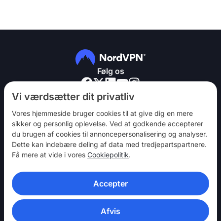
Følg os
Vi værdsætter dit privatliv
Vores hjemmeside bruger cookies til at give dig en mere
sikker og personlig oplevelse. Ved at godkende accepterer
du brugen af ​​cookies til annoncepersonalisering og analyser.
NordVPN
Dette kan indebære deling af data med tredjepartspartnere.
Vær med
Få mere at vide i vores
Cookiepolitik
.
Hjælp
Accepter
Opdag
VPN-APPS
Afvis