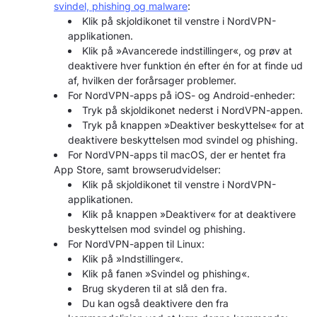
svindel, phishing og malware
:
Klik på skjoldikonet til venstre i NordVPN-
applikationen.
Klik på »Avancerede indstillinger«, og prøv at
deaktivere hver funktion én efter én for at finde ud
af, hvilken der forårsager problemer.
For NordVPN-apps på iOS- og Android-enheder:
Tryk på skjoldikonet nederst i NordVPN-appen.
Tryk på knappen »Deaktiver beskyttelse« for at
deaktivere beskyttelsen mod svindel og phishing.
For NordVPN-apps til macOS, der er hentet fra
App Store, samt browserudvidelser:
Klik på skjoldikonet til venstre i NordVPN-
applikationen.
Klik på knappen »Deaktiver« for at deaktivere
beskyttelsen mod svindel og phishing.
For NordVPN-appen til Linux:
Klik på »Indstillinger«.
Klik på fanen »Svindel og phishing«.
Brug skyderen til at slå den fra.
Du kan også deaktivere den fra