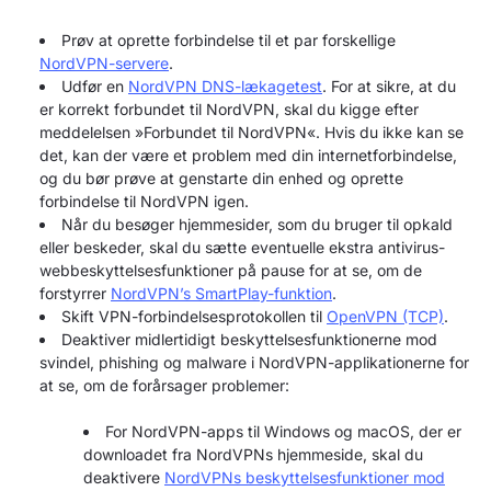
Prøv at oprette forbindelse til et par forskellige
NordVPN-servere
.
Udfør en
NordVPN DNS-lækagetest
. For at sikre, at du
er korrekt forbundet til NordVPN, skal du kigge efter
meddelelsen »Forbundet til NordVPN«. Hvis du ikke kan se
det, kan der være et problem med din internetforbindelse,
og du bør prøve at genstarte din enhed og oprette
forbindelse til NordVPN igen.
Når du besøger hjemmesider, som du bruger til opkald
eller beskeder, skal du sætte eventuelle ekstra antivirus-
webbeskyttelsesfunktioner på pause for at se, om de
forstyrrer
NordVPN’s SmartPlay-funktion
.
Skift VPN-forbindelsesprotokollen til
OpenVPN (TCP)
.
Deaktiver midlertidigt beskyttelsesfunktionerne mod
svindel, phishing og malware i NordVPN-applikationerne for
at se, om de forårsager problemer:
For NordVPN-apps til Windows og macOS, der er
downloadet fra NordVPNs hjemmeside, skal du
deaktivere
NordVPNs beskyttelsesfunktioner mod