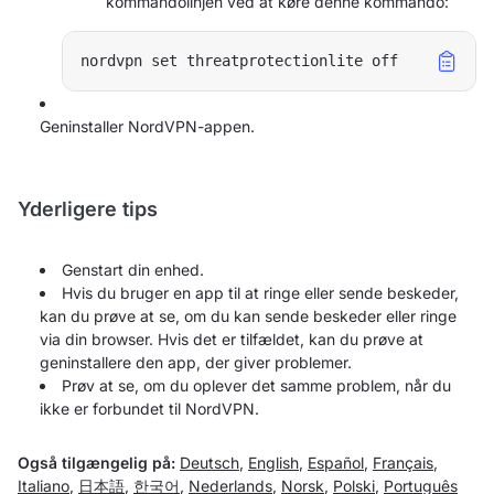
kommandolinjen ved at køre denne kommando:
nordvpn set threatprotectionlite off
Geninstaller NordVPN-appen.
Yderligere tips
Genstart din enhed.
Hvis du bruger en app til at ringe eller sende beskeder,
kan du prøve at se, om du kan sende beskeder eller ringe
via din browser. Hvis det er tilfældet, kan du prøve at
geninstallere den app, der giver problemer.
Prøv at se, om du oplever det samme problem, når du
ikke er forbundet til NordVPN.
Også tilgængelig på:
Deutsch
,
English
,
Español
,
Français
,
Italiano
,
日本語
,
한국어
,
Nederlands
,
Norsk
,
Polski
,
Português