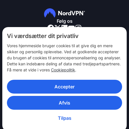
Følg os
Vi værdsætter dit privatliv
Vores hjemmeside bruger cookies til at give dig en mere
sikker og personlig oplevelse. Ved at godkende accepterer
du brugen af ​​cookies til annoncepersonalisering og analyser.
NordVPN
Dette kan indebære deling af data med tredjepartspartnere.
Vær med
Få mere at vide i vores
Cookiepolitik
.
Hjælp
Accepter
Opdag
VPN-APPS
Afvis
Tilpas
© 2026 Nord Security. Alle rettigheder forbeholdes