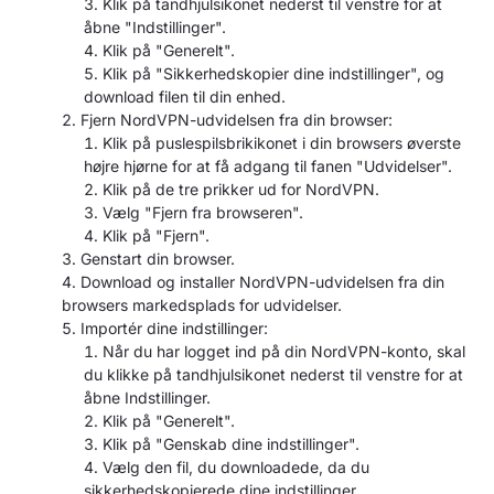
Klik på tandhjulsikonet nederst til venstre for at
åbne "Indstillinger".
Klik på "Generelt".
Klik på "Sikkerhedskopier dine indstillinger", og
download filen til din enhed.
Fjern NordVPN-udvidelsen fra din browser:
Klik på puslespilsbrikikonet i din browsers øverste
højre hjørne for at få adgang til fanen "Udvidelser".
Klik på de tre prikker ud for NordVPN.
Vælg "Fjern fra browseren".
Klik på "Fjern".
Genstart din browser.
Download og installer NordVPN-udvidelsen fra din
browsers markedsplads for udvidelser.
Importér dine indstillinger:
Når du har logget ind på din NordVPN-konto, skal
du klikke på tandhjulsikonet nederst til venstre for at
åbne Indstillinger.
Klik på "Generelt".
Klik på "Genskab dine indstillinger".
Vælg den fil, du downloadede, da du
sikkerhedskopierede dine indstillinger.