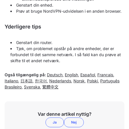
Genstart din enhed.
Prøv at bruge NordVPN-udvidelsen i en anden browser.
Yderligere tips
Genstart din router.
Tjek, om problemet opstår på andre enheder, der er
forbundet til det samme netværk. I så fald kan du prøve at
skifte til et andet netværk.
Også tilgængelig på:
Deutsch
,
English
,
Español
,
Français
,
Italiano
,
日本語
,
한국어
,
Nederlands
,
Norsk
,
Polski
,
Português
Brasileiro
,
Svenska
,
繁體中文
Var denne artikel nyttig?
Ja
Nej