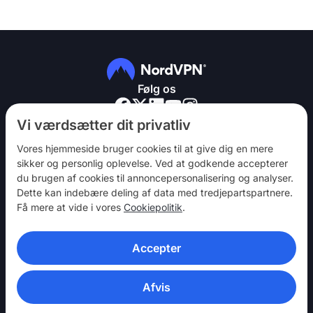
Følg os
Vi værdsætter dit privatliv
Vores hjemmeside bruger cookies til at give dig en mere
sikker og personlig oplevelse. Ved at godkende accepterer
du brugen af ​​cookies til annoncepersonalisering og analyser.
NordVPN
Dette kan indebære deling af data med tredjepartspartnere.
Vær med
Få mere at vide i vores
Cookiepolitik
.
Hjælp
Accepter
Opdag
VPN-APPS
Afvis