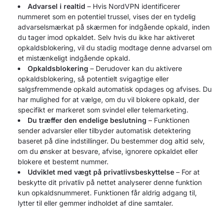
Advarsel i realtid
– Hvis NordVPN identificerer
nummeret som en potentiel trussel, vises der en tydelig
advarselsmærkat på skærmen for indgående opkald, inden
du tager imod opkaldet. Selv hvis du ikke har aktiveret
opkaldsblokering, vil du stadig modtage denne advarsel om
et mistænkeligt indgående opkald.
Opkaldsblokering
– Derudover kan du aktivere
opkaldsblokering, så potentielt svigagtige eller
salgsfremmende opkald automatisk opdages og afvises. Du
har mulighed for at vælge, om du vil blokere opkald, der
specifikt er markeret som svindel eller telemarketing.
Du træffer den endelige beslutning
– Funktionen
sender advarsler eller tilbyder automatisk detektering
baseret på dine indstillinger. Du bestemmer dog altid selv,
om du ønsker at besvare, afvise, ignorere opkaldet eller
blokere et bestemt nummer.
Udviklet med vægt på privatlivsbeskyttelse
– For at
beskytte dit privatliv på nettet analyserer denne funktion
kun opkaldsnummeret. Funktionen får aldrig adgang til,
lytter til eller gemmer indholdet af dine samtaler.