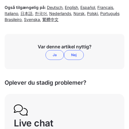
Også tilgængelig på:
Deutsch
,
English
,
Español
,
Français
,
Italiano
,
日本語
,
한국어
,
Nederlands
,
Norsk
,
Polski
,
Português
Brasileiro
,
Svenska
,
繁體中文
Var denne artikel nyttig?
Ja
Nej
Oplever du stadig problemer?
Live chat