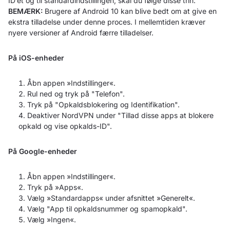
ID’et og til standardindstillingen, skal du følge disse trin.
BEMÆRK:
Brugere af Android 10 kan blive bedt om at give en
ekstra tilladelse under denne proces. I mellemtiden kræver
nyere versioner af Android færre tilladelser.
På iOS-enheder
Åbn appen »Indstillinger«.
Rul ned og tryk på "Telefon".
Tryk på "Opkaldsblokering og Identifikation".
Deaktiver NordVPN under "Tillad disse apps at blokere
opkald og vise opkalds-ID".
På Google-enheder
Åbn appen »Indstillinger«.
Tryk på »Apps«.
Vælg »Standardapps« under afsnittet »Generelt«.
Vælg "App til opkaldsnummer og spamopkald".
Vælg »Ingen«.