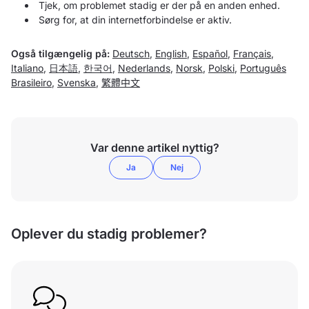
Tjek, om problemet stadig er der på en anden enhed.
Sørg for, at din internetforbindelse er aktiv.
Også tilgængelig på:
Deutsch
,
English
,
Español
,
Français
,
Italiano
,
日本語
,
한국어
,
Nederlands
,
Norsk
,
Polski
,
Português
Brasileiro
,
Svenska
,
繁體中文
Var denne artikel nyttig?
Ja
Nej
Oplever du stadig problemer?