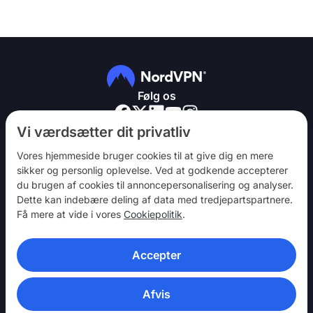
Følg os
Vi værdsætter dit privatliv
Vores hjemmeside bruger cookies til at give dig en mere
sikker og personlig oplevelse. Ved at godkende accepterer
du brugen af ​​cookies til annoncepersonalisering og analyser.
NordVPN
Dette kan indebære deling af data med tredjepartspartnere.
Vær med
Få mere at vide i vores
Cookiepolitik
.
Hjælp
Accepter
Opdag
VPN-APPS
Afvis