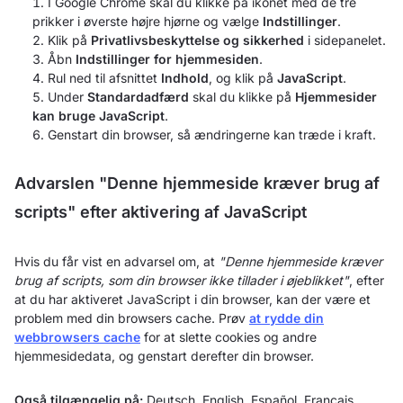
I Google Chrome skal du klikke på ikonet med de tre
prikker i øverste højre hjørne og vælge
Indstillinger
.
Klik på
Privatlivsbeskyttelse og sikkerhed
i sidepanelet.
Åbn
Indstillinger for hjemmesiden
.
Rul ned til afsnittet
Indhold
, og klik på
JavaScript
.
Under
Standardadfærd
skal du klikke på
Hjemmesider
kan bruge JavaScript
.
Genstart din browser, så ændringerne kan træde i kraft.
Advarslen "Denne hjemmeside kræver brug af
scripts" efter aktivering af JavaScript
Hvis du får vist en advarsel om, at
"Denne hjemmeside kræver
brug af scripts, som din browser ikke tillader i øjeblikket"
, efter
at du har aktiveret JavaScript i din browser, kan der være et
problem med din browsers cache. Prøv
at rydde din
webbrowsers cache
for at slette cookies og andre
hjemmesidedata, og genstart derefter din browser.
Også tilgængelig på:
Deutsch
,
English
,
Español
,
Français
,