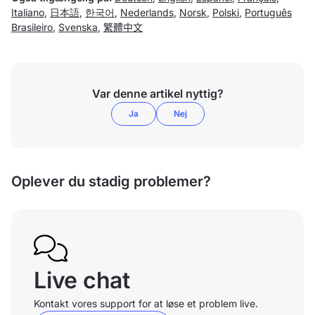
Italiano
,
日本語
,
한국어
,
Nederlands
,
Norsk
,
Polski
,
Português
Brasileiro
,
Svenska
,
繁體中文
Var denne artikel nyttig?
Ja
Nej
Oplever du stadig problemer?
Live chat
Kontakt vores support for at løse et problem live.