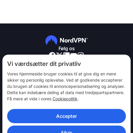
Følg os
Vi værdsætter dit privatliv
Vores hjemmeside bruger cookies til at give dig en mere
sikker og personlig oplevelse. Ved at godkende accepterer
du brugen af ​​cookies til annoncepersonalisering og analyser.
NordVPN
Dette kan indebære deling af data med tredjepartspartnere.
Vær med
Få mere at vide i vores
Cookiepolitik
.
Hjælp
Accepter
Opdag
VPN-APPS
Afvis