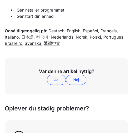
Geninstaller programmet
Genstart din enhed
Også tilgængelig på:
Deutsch
,
English
,
Español
,
Français
,
Italiano
,
日本語
,
한국어
,
Nederlands
,
Norsk
,
Polski
,
Português
Brasileiro
,
Svenska
,
繁體中文
Var denne artikel nyttig?
Ja
Nej
Oplever du stadig problemer?