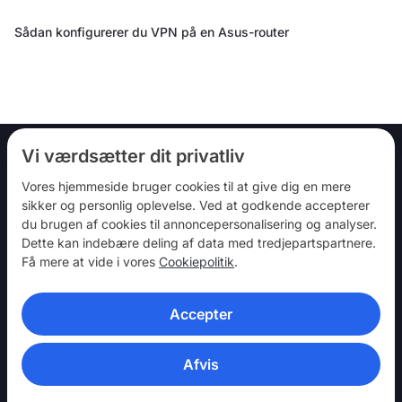
Sådan konfigurerer du VPN på en Asus-router
Vi værdsætter dit privatliv
Vores hjemmeside bruger cookies til at give dig en mere
Følg os
sikker og personlig oplevelse. Ved at godkende accepterer
du brugen af ​​cookies til annoncepersonalisering og analyser.
Dette kan indebære deling af data med tredjepartspartnere.
Få mere at vide i vores
Cookiepolitik
.
Accepter
NordVPN
Vær med
Afvis
Hjælp