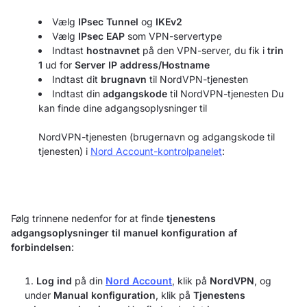
Vælg
IPsec Tunnel
og
IKEv2
Vælg
IPsec EAP
som VPN-servertype
Indtast
hostnavnet
på den VPN-server, du fik i
trin
1
ud for
Server IP address/Hostname
Indtast dit
brugnavn
til NordVPN-tjenesten
Indtast din
adgangskode
til NordVPN-tjenesten Du
kan finde dine adgangsoplysninger til
NordVPN-tjenesten (brugernavn og adgangskode til
tjenesten) i
Nord Account-kontrolpanelet
:
Følg trinnene nedenfor for at finde
tjenestens
adgangsoplysninger til manuel konfiguration af
forbindelsen
:
Log ind
på din
Nord Account
, klik på
NordVPN
, og
under
Manual konfiguration
, klik på
Tjenestens