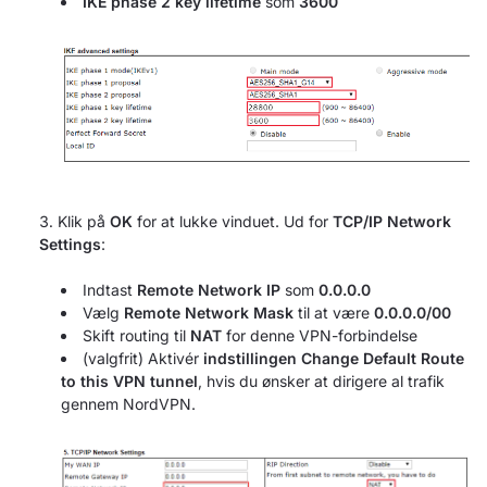
IKE phase 2 key lifetime
som
3600
Klik på
OK
for at lukke vinduet. Ud for
TCP/IP Network
Settings
:
Indtast
Remote Network IP
som
0.0.0.0
Vælg
Remote Network Mask
til at være
0.0.0.0/00
Skift routing til
NAT
for denne VPN-forbindelse
(valgfrit) Aktivér
indstillingen Change Default Route
to this VPN tunnel
, hvis du ønsker at dirigere al trafik
gennem NordVPN.