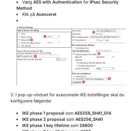
Vælg
AES with Authentication
for
IPsec Security
Method
Klik på
Avanceret
I pop-up-vinduet for avancerede IKE-indstillinger skal du
konfigurere følgende:
IKE phase 1 proposal
som
AES256_SHA1_G14
IKE phase 2 proposal
som
AES256_SHA1
IKE phase 1 key lifetime
som
28800