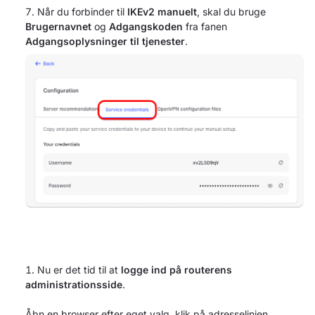
Når du forbinder til
IKEv2 manuelt
, skal du bruge
Brugernavnet
og
Adgangskoden
fra fanen
Adgangsoplysninger til tjenester
.
Nu er det tid til at
logge ind på routerens
administrationsside
.
Åbn en browser efter eget valg, klik på adresselinjen,