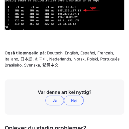
Også tilgængelig på:
Deutsch
,
English
,
Español
,
Français
,
Italiano
,
日本語
,
한국어
,
Nederlands
,
Norsk
,
Polski
,
Português
Brasileiro
,
Svenska
,
繁體中文
Var denne artikel nyttig?
Ja
Nej
Oplever du stadig problemer?