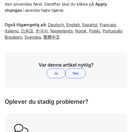
den anvendes først. Derefter skal du klikke på
Apply
changes
i øverste højre hjørne.
Også tilgængelig på:
Deutsch
,
English
,
Español
,
Français
,
Italiano
,
日本語
,
한국어
,
Nederlands
,
Norsk
,
Polski
,
Português
Brasileiro
,
Svenska
,
繁體中文
Var denne artikel nyttig?
Ja
Nej
Oplever du stadig problemer?