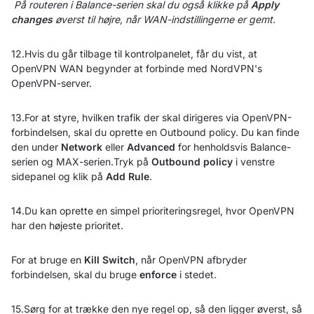
På routeren i Balance-serien skal du også klikke på
Apply
changes
øverst til højre, når WAN-indstillingerne er gemt.
12.Hvis du går tilbage til kontrolpanelet, får du vist, at
OpenVPN WAN begynder at forbinde med NordVPN's
OpenVPN-server.
13.For at styre, hvilken trafik der skal dirigeres via OpenVPN-
forbindelsen, skal du oprette en Outbound policy. Du kan finde
den under
Network
eller
Advanced
for henholdsvis Balance-
serien og MAX-serien.Tryk på
Outbound policy
i venstre
sidepanel og klik på
Add Rule
.
14.Du kan oprette en simpel prioriteringsregel, hvor OpenVPN
har den højeste prioritet.
For at bruge en
Kill Switch
, når OpenVPN afbryder
forbindelsen, skal du bruge
enforce
i stedet.
15.Sørg for at trække den nye regel op, så den ligger øverst, så