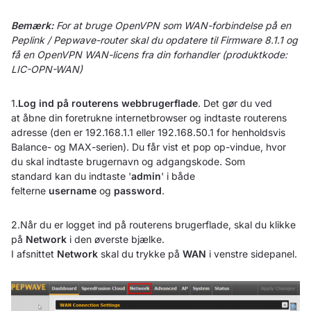
Bemærk:
For at bruge OpenVPN som WAN-forbindelse på en
Peplink / Pepwave-router skal du opdatere til Firmware 8.1.1 og
få en OpenVPN WAN-licens fra din forhandler (produktkode:
LIC-OPN-WAN)
1.
Log ind på routerens webbrugerflade
. Det gør du ved
at åbne din foretrukne internetbrowser og indtaste routerens
adresse (den er 192.168.1.1 eller 192.168.50.1 for henholdsvis
Balance- og MAX-serien). Du får vist et pop op-vindue, hvor
du skal indtaste brugernavn og adgangskode. Som
standard kan du indtaste '
admin
' i både
felterne
username
og
password
.
2.Når du er logget ind på routerens brugerflade, skal du klikke
på
Network
i den øverste bjælke.
I afsnittet
Network
skal du trykke på
WAN
i venstre sidepanel.