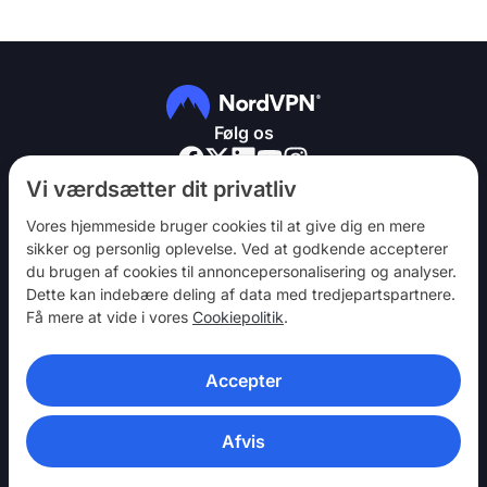
Følg os
Vi værdsætter dit privatliv
Vores hjemmeside bruger cookies til at give dig en mere
sikker og personlig oplevelse. Ved at godkende accepterer
du brugen af ​​cookies til annoncepersonalisering og analyser.
NordVPN
Dette kan indebære deling af data med tredjepartspartnere.
Vær med
Få mere at vide i vores
Cookiepolitik
.
Hjælp
Accepter
Opdag
VPN-APPS
Afvis