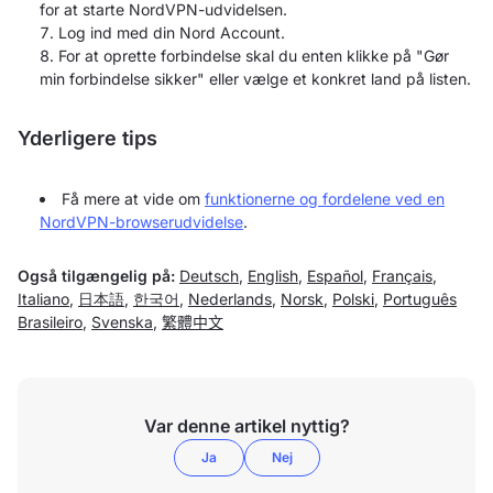
for at starte NordVPN-udvidelsen.
Log ind med din Nord Account.
For at oprette forbindelse skal du enten klikke på "Gør
min forbindelse sikker" eller vælge et konkret land på listen.
Yderligere tips
Få mere at vide om
funktionerne og fordelene ved en
NordVPN-browserudvidelse
.
Også tilgængelig på:
Deutsch
,
English
,
Español
,
Français
,
Italiano
,
日本語
,
한국어
,
Nederlands
,
Norsk
,
Polski
,
Português
Brasileiro
,
Svenska
,
繁體中文
Var denne artikel nyttig?
Ja
Nej