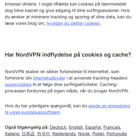
browser direkte. I nogle tilfælde kan cookies på hjemmesider
dog blive kapret og give adgang til dine surfingsessioner. Hvis
du ønsker at minimere tracking og sporing af dine data, kan du
læse vores blog om,
hvordan du sletter cookies
.
Har NordVPN indflydelse på cookies og cache?
NordVPN skaber en sikker forbindelse til internettet, som
forhindrer din
internetudbyder
i at anvende tracking-headers
supercookies
til at følge dine surfingaktiviteter. Caching-
processen forstyrres på ingen måde, når du bruger NordVPN.
Hvis du har yderligere spørgsmål, kan du
sende en anmodning
til vores kundesupportteam
.
Også tilgængelig på:
Deutsch
,
English
,
Español
,
Français
,
Italiano
,
日本語
,
한국어
,
Nederlands
,
Norsk
,
Polski
,
Português