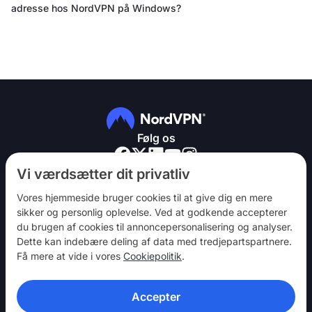
adresse hos NordVPN på Windows?
Følg os
Vi værdsætter dit privatliv
Vores hjemmeside bruger cookies til at give dig en mere
sikker og personlig oplevelse. Ved at godkende accepterer
du brugen af ​​cookies til annoncepersonalisering og analyser.
NordVPN
Dette kan indebære deling af data med tredjepartspartnere.
Vær med
Få mere at vide i vores
Cookiepolitik
.
Hjælp
Accepter
Opdag