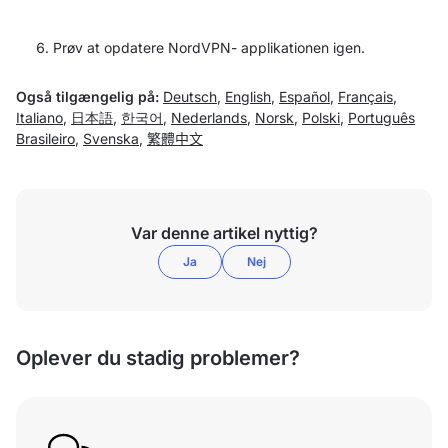
Prøv at opdatere NordVPN- applikationen igen.
Også tilgængelig på:
Deutsch
,
English
,
Español
,
Français
,
Italiano
,
日本語
,
한국어
,
Nederlands
,
Norsk
,
Polski
,
Português
Brasileiro
,
Svenska
,
繁體中文
Var denne artikel nyttig?
Ja
Nej
Oplever du stadig problemer?