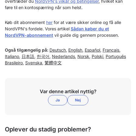
overtræder du
NordVPN's vilkår og betingelser
, hvilket kan
føre til en kontospærring når som helst.
Køb dit abonnement
her
for at være sikker online og få alle
NordVPN's fordele. Vores artikel
Sådan køber du et
NordVPN-abonnement
vil guide dig gennem processen.
Også tilgængelig på:
Deutsch
,
English
,
Español
,
Français
,
Italiano
,
日本語
,
한국어
,
Nederlands
,
Norsk
,
Polski
,
Português
Brasileiro
,
Svenska
,
繁體中文
Var denne artikel nyttig?
Ja
Nej
Oplever du stadig problemer?