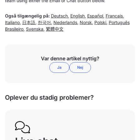
team using either the Email or Chat button below.
Også tilgængelig på:
Deutsch
,
English
,
Español
,
Français
,
Italiano
,
日本語
,
한국어
,
Nederlands
,
Norsk
,
Polski
,
Português
Brasileiro
,
Svenska
,
繁體中文
Var denne artikel nyttig?
Ja
Nej
Oplever du stadig problemer?