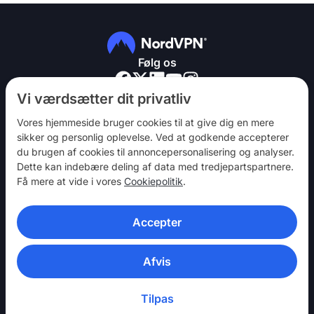
Følg os
Vi værdsætter dit privatliv
Vores hjemmeside bruger cookies til at give dig en mere
sikker og personlig oplevelse. Ved at godkende accepterer
du brugen af ​​cookies til annoncepersonalisering og analyser.
NordVPN
Dette kan indebære deling af data med tredjepartspartnere.
Vær med
Få mere at vide i vores
Cookiepolitik
.
Hjælp
Accepter
Opdag
VPN-APPS
Afvis
Tilpas
© 2026 Nord Security. Alle rettigheder forbeholdes