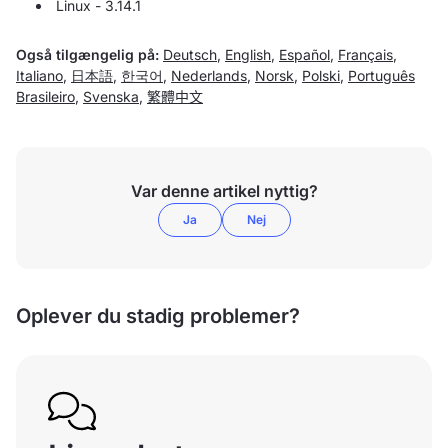
Linux - 3.14.1
Også tilgængelig på:
Deutsch
,
English
,
Español
,
Français
,
Italiano
,
日本語
,
한국어
,
Nederlands
,
Norsk
,
Polski
,
Português
Brasileiro
,
Svenska
,
繁體中文
Var denne artikel nyttig?
Ja
Nej
Oplever du stadig problemer?