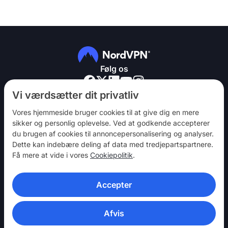
Følg os
Vi værdsætter dit privatliv
Vores hjemmeside bruger cookies til at give dig en mere
sikker og personlig oplevelse. Ved at godkende accepterer
du brugen af ​​cookies til annoncepersonalisering og analyser.
NordVPN
Dette kan indebære deling af data med tredjepartspartnere.
Vær med
Få mere at vide i vores
Cookiepolitik
.
Hjælp
Accepter
Opdag
VPN-APPS
Afvis