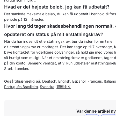
hurtigt som muligt.
Hvad er det højeste beløb, jeg kan få udbetalt?
Det samlede maksimale beløb, du kan få udbetalt i henhold til fors
periode på 12 måneder.
Hvor lang tid tager skadesbehandlingen normalt, 
opdateret om status på mit erstatningskrav?
Når du har indsendt et erstatningskrav, bør du inden for en time 
dit erstatningskrav er modtaget. Det kan tage op til 7 hverdage, f
blive kontaktet for yderligere oplysninger, så hold øje med vores
så hurtigt som muligt. Når et erstatningskrav er godkendt, tager 
på din konto. Bemærk venligst, at vi kun udbetaler erstatningsbeløb
Storbritannien.
Også tilgængelig på:
Deutsch
,
English
,
Español
,
Français
,
Italiano
Português Brasileiro
,
Svenska
,
繁體中文
Var denne artikel ny