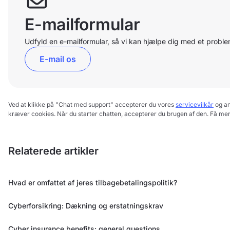
E-mailformular
Udfyld en e-mailformular, så vi kan hjælpe dig med et proble
E-mail os
Ved at klikke på "Chat med support" accepterer du vores
servicevilkår
og a
kræver cookies. Når du starter chatten, accepterer du brugen af den. Få mer
Relaterede artikler
Hvad er omfattet af jeres tilbagebetalingspolitik?
Cyberforsikring: Dækning og erstatningskrav
Cyber insurance benefits: general questions