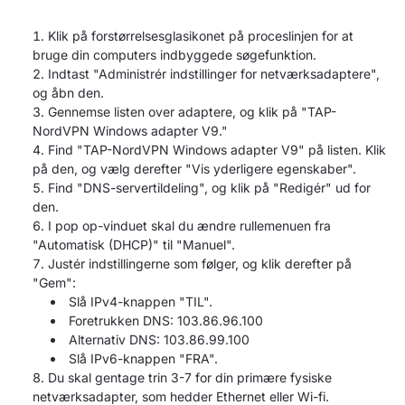
Klik på forstørrelsesglasikonet på proceslinjen for at
bruge din computers indbyggede søgefunktion.
Indtast "Administrér indstillinger for netværksadaptere",
og åbn den.
Gennemse listen over adaptere, og klik på "TAP-
NordVPN Windows adapter V9."
Find "TAP-NordVPN Windows adapter V9" på listen. Klik
på den, og vælg derefter "Vis yderligere egenskaber".
Find "DNS-servertildeling", og klik på "Redigér" ud for
den.
I pop op-vinduet skal du ændre rullemenuen fra
"Automatisk (DHCP)" til "Manuel".
Justér indstillingerne som følger, og klik derefter på
"Gem":
Slå IPv4-knappen "TIL".
Foretrukken DNS: 103.86.96.100
Alternativ DNS: 103.86.99.100
Slå IPv6-knappen "FRA".
Du skal gentage trin 3-7 for din primære fysiske
netværksadapter, som hedder Ethernet eller Wi-fi.