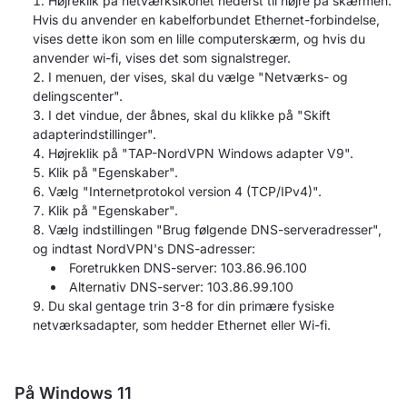
Højreklik på netværksikonet nederst til højre på skærmen.
Hvis du anvender en kabelforbundet Ethernet-forbindelse,
vises dette ikon som en lille computerskærm, og hvis du
anvender wi-fi, vises det som signalstreger.
I menuen, der vises, skal du vælge "Netværks- og
delingscenter".
I det vindue, der åbnes, skal du klikke på "Skift
adapterindstillinger".
Højreklik på "TAP-NordVPN Windows adapter V9".
Klik på "Egenskaber".
Vælg "Internetprotokol version 4 (TCP/IPv4)".
Klik på "Egenskaber".
Vælg indstillingen "Brug følgende DNS-serveradresser",
og indtast NordVPN's DNS-adresser:
Foretrukken DNS-server: 103.86.96.100
Alternativ DNS-server: 103.86.99.100
Du skal gentage trin 3-8 for din primære fysiske
netværksadapter, som hedder Ethernet eller Wi-fi.
På Windows 11