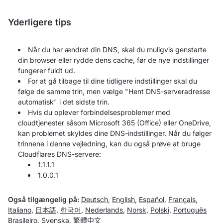
Yderligere tips
Når du har ændret din DNS, skal du muligvis genstarte
din browser eller rydde dens cache, før de nye indstillinger
fungerer fuldt ud.
For at gå tilbage til dine tidligere indstillinger skal du
følge de samme trin, men vælge "Hent DNS-serveradresse
automatisk" i det sidste trin.
Hvis du oplever forbindelsesproblemer med
cloudtjenester såsom Microsoft 365 (Office) eller OneDrive,
kan problemet skyldes dine DNS-indstillinger. Når du følger
trinnene i denne vejledning, kan du også prøve at bruge
Cloudflares DNS-servere:
1.1.1.1
1.0.0.1
Også tilgængelig på:
Deutsch
,
English
,
Español
,
Français
,
Italiano
,
日本語
,
한국어
,
Nederlands
,
Norsk
,
Polski
,
Português
Brasileiro
,
Svenska
,
繁體中文