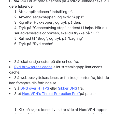
BEMÆRK:
For at rydde cachen på Android-enheder skal du
gøre følgende:
Åbn applikationen "Indstillinger".
Anvend søgeknappen, og skriv "Apps".
Kig efter Hulu-appen, og tryk på den.
Tryk på "Gennemtving stop" nederst til højre. Når du
ser advarselsdialogboksen, skal du trykke på "OK".
Rul ned til "Brug", og tryk på "Lagring".
Tryk på "Ryd cache".
Slå lokationstjenester på din enhed fra.
Ryd browserens cache
eller streamingapplikationens
cache.
Slå webbeskyttelsestjenester fra tredjeparter fra, idet de
kan forstyrre din forbindelse.
Slå
DNS over HTTPS
eller
Sikker DNS
fra.
Sæt
NordVPN's Threat Protection Pro™
på pause:
Klik på skjoldikonet i venstre side af NordVPN-appen.