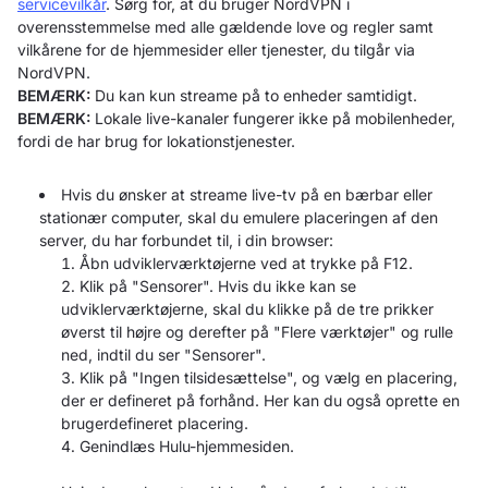
servicevilkår
. Sørg for, at du bruger NordVPN i
overensstemmelse med alle gældende love og regler samt
vilkårene for de hjemmesider eller tjenester, du tilgår via
NordVPN.
BEMÆRK:
Du kan kun streame på to enheder samtidigt.
BEMÆRK:
Lokale live-kanaler fungerer ikke på mobilenheder,
fordi de har brug for lokationstjenester.
Hvis du ønsker at streame live-tv på en bærbar eller
stationær computer, skal du emulere placeringen af den
server, du har forbundet til, i din browser:
Åbn udviklerværktøjerne ved at trykke på F12.
Klik på "Sensorer". Hvis du ikke kan se
udviklerværktøjerne, skal du klikke på de tre prikker
øverst til højre og derefter på "Flere værktøjer" og rulle
ned, indtil du ser "Sensorer".
Klik på "Ingen tilsidesættelse", og vælg en placering,
der er defineret på forhånd. Her kan du også oprette en
brugerdefineret placering.
Genindlæs Hulu-hjemmesiden.