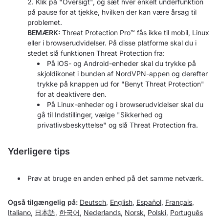
Klik på "Oversigt", og sæt hver enkelt underfunktion
på pause for at tjekke, hvilken der kan være årsag til
problemet.
BEMÆRK:
Threat Protection Pro™ fås ikke til mobil, Linux
eller i browserudvidelser. På disse platforme skal du i
stedet slå funktionen Threat Protection fra:
På iOS- og Android-enheder skal du trykke på
skjoldikonet i bunden af NordVPN-appen og derefter
trykke på knappen ud for "Benyt Threat Protection"
for at deaktivere den.
På Linux-enheder og i browserudvidelser skal du
gå til Indstillinger, vælge "Sikkerhed og
privatlivsbeskyttelse" og slå Threat Protection fra.
Yderligere tips
Prøv at bruge en anden enhed på det samme netværk.
Også tilgængelig på:
Deutsch
,
English
,
Español
,
Français
,
Italiano
,
日本語
,
한국어
,
Nederlands
,
Norsk
,
Polski
,
Português