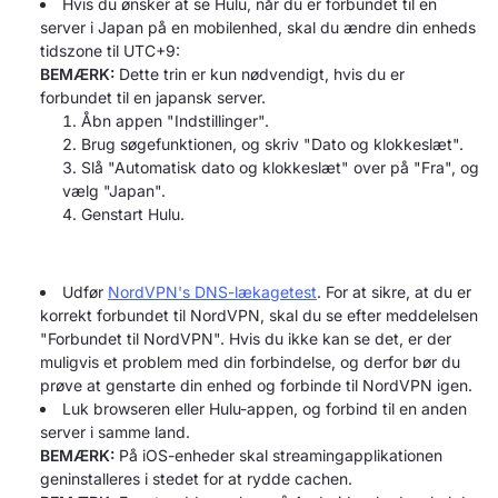
Hvis du ønsker at se Hulu, når du er forbundet til en
server i Japan på en mobilenhed, skal du ændre din enheds
tidszone til UTC+9:
BEMÆRK:
Dette trin er kun nødvendigt, hvis du er
forbundet til en japansk server.
Åbn appen "Indstillinger".
Brug søgefunktionen, og skriv "Dato og klokkeslæt".
Slå "Automatisk dato og klokkeslæt" over på "Fra", og
vælg "Japan".
Genstart Hulu.
Udfør
NordVPN's DNS-lækagetest
. For at sikre, at du er
korrekt forbundet til NordVPN, skal du se efter meddelelsen
"Forbundet til NordVPN". Hvis du ikke kan se det, er der
muligvis et problem med din forbindelse, og derfor bør du
prøve at genstarte din enhed og forbinde til NordVPN igen.
Luk browseren eller Hulu-appen, og forbind til en anden
server i samme land.
BEMÆRK:
På iOS-enheder skal streamingapplikationen
geninstalleres i stedet for at rydde cachen.