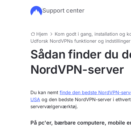
Support center
Gå til hovedindhold
Hjem
Kom godt i gang, installation og ko
Udforsk NordVPNs funktioner og indstillinger
Sådan finder du 
NordVPN-server
Du kan nemt
finde den bedste NordVPN-server
USA
og den bedste NordVPN-server i ethvert
servervælgerværktøj.
På pc'er, bærbare computere, mobile e